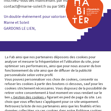
Inscrivez-vous dès maintenant par mail à l’adresse :
contact@marne-soleil.fr ou par SMS au : 07 69 01 63 69.
Navigation
Un double-événement pour valoriser les projets urbains de
Marne et Soleil
de
GARDONS LE LIEN,
l’article
L’opération d’aménagement Mérignac Soleil, plus
La Fab ainsi que nos partenaires déposons des cookies pour
analyser et mesurer la fréquentation et l’utilisation du site, pour
grande opération de renaturation en France, est
optimiser ses performances, ainsi que pour nous assurer du bon
lauréate du programme national "Démonstrateurs de la
fonctionnement du site ainsi que de diffuser de la publicité
Ville Durable", piloté par France 2030.
personnalisée selon votre profil.
Vous pouvez personnaliser vos choix de cookies, consentir ou
refuser les cookies à partir des boutons ci-dessous, sauf pour les
Protection
cookies strictement nécessaires. Vous disposez de la possibilité de
Mentions
des
retirer votre consentement à tout moment en vous rendant sur le
Accueil
Contact
Newsletter
légales
données
lien
« Gestion des cookies »
figurant en pied de page du site. Les
choix que vous effectuez s’appliquent pour ce site uniquement.
personnelles
Retrouvez la liste de nos partenaires ainsi que les finalités et les
données collectées via ces cookies dans notre Politique cookies