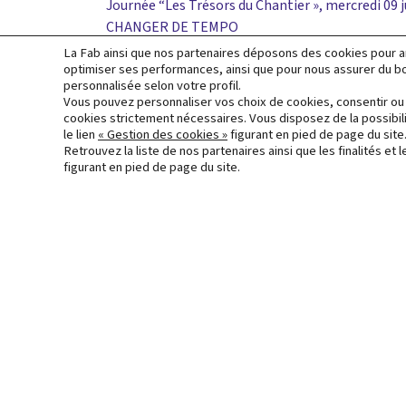
Navigation
Journée “Les Trésors du Chantier », mercredi 09 j
CHANGER DE TEMPO
de
La Fab ainsi que nos partenaires déposons des cookies pour anal
l’article
optimiser ses performances, ainsi que pour nous assurer du bon
personnalisée selon votre profil.
Vous pouvez personnaliser vos choix de cookies, consentir ou 
cookies strictement nécessaires. Vous disposez de la possibil
le lien
« Gestion des cookies »
figurant en pied de page du site
L’opération d’aménagement Mérig
Retrouvez la liste de nos partenaires ainsi que les finalités e
figurant en pied de page du site.
Accueil