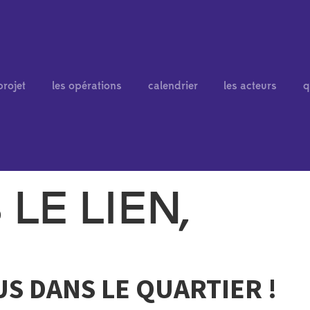
projet
les opérations
calendrier
les acteurs
q
LE LIEN,
 DANS LE QUARTIER !