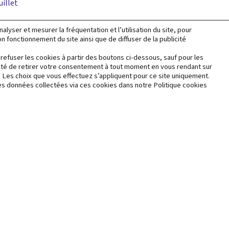
uillet
yser et mesurer la fréquentation et l’utilisation du site, pour
 fonctionnement du site ainsi que de diffuser de la publicité
refuser les cookies à partir des boutons ci-dessous, sauf pour les
ité de retirer votre consentement à tout moment en vous rendant sur
. Les choix que vous effectuez s’appliquent pour ce site uniquement.
nac Soleil, plus grande opération de renaturation en France, es
t les données collectées via ces cookies dans notre Politique cookies
"Démonstrateurs de la Ville Durable", piloté par France 2030.
Protection
Mentions
des
Contact
légales
données
personnelles