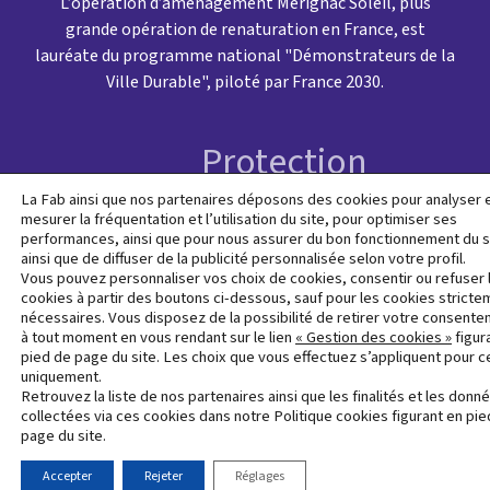
L’opération d’aménagement Mérignac Soleil, plus
grande opération de renaturation en France, est
lauréate du programme national "Démonstrateurs de la
Ville Durable", piloté par France 2030.
Protection
Mentions
des
Accueil
Contact
Newsle
La Fab ainsi que nos partenaires déposons des cookies pour analyser 
légales
données
mesurer la fréquentation et l’utilisation du site, pour optimiser ses
personnelles
performances, ainsi que pour nous assurer du bon fonctionnement du s
ainsi que de diffuser de la publicité personnalisée selon votre profil.
Vous pouvez personnaliser vos choix de cookies, consentir ou refuser 
cookies à partir des boutons ci-dessous, sauf pour les cookies stricte
nécessaires. Vous disposez de la possibilité de retirer votre consent
à tout moment en vous rendant sur le lien
« Gestion des cookies »
figur
pied de page du site. Les choix que vous effectuez s’appliquent pour ce
uniquement.
Retrouvez la liste de nos partenaires ainsi que les finalités et les donn
collectées via ces cookies dans notre Politique cookies figurant en pie
page du site.
Accepter
Rejeter
Réglages