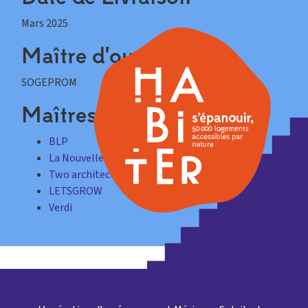
Mars 2025
Maître d'ouvrage
SOGEPROM
Maîtres d'oeuvre
BLP
La Nouvelle Agence
Two architectes
LETSGROW
Verdi