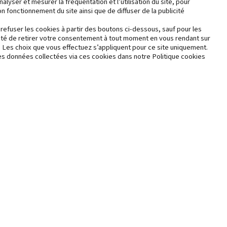
yser et mesurer la fréquentation et l’utilisation du site, pour
 fonctionnement du site ainsi que de diffuser de la publicité
nac Soleil, plus grande opération de renaturation en France, es
refuser les cookies à partir des boutons ci-dessous, sauf pour les
ité de retirer votre consentement à tout moment en vous rendant sur
"Démonstrateurs de la Ville Durable", piloté par France 2030.
. Les choix que vous effectuez s’appliquent pour ce site uniquement.
t les données collectées via ces cookies dans notre Politique cookies
Protection
Mentions
des
Contact
légales
données
personnelles