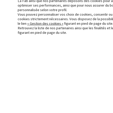
La Fab ainsi que nos partenaires déposons des cookies pour anal
optimiser ses performances, ainsi que pour nous assurer du bon
personnalisée selon votre profil.
L’opération d’aménagement Mérig
Vous pouvez personnaliser vos choix de cookies, consentir ou 
cookies strictement nécessaires. Vous disposez de la possibil
le lien
« Gestion des cookies »
figurant en pied de page du site
Retrouvez la liste de nos partenaires ainsi que les finalités e
figurant en pied de page du site.
Accueil