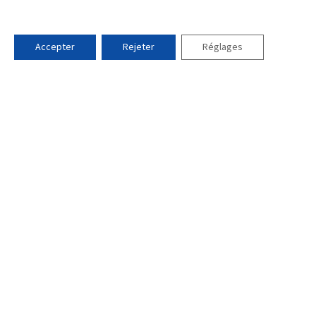
t lauréate du programme national
Accepter
Rejeter
Réglages
Newsletter