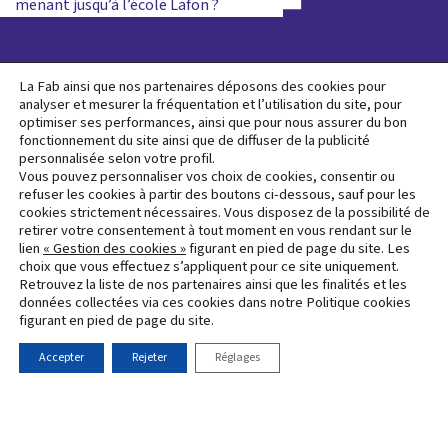
l’article
menant jusqu’à l’école Lafon ?
L’opération d’aménagement Mérignac Soleil, plus
La Fab ainsi que nos partenaires déposons des cookies pour
grande opération de renaturation en France, est
analyser et mesurer la fréquentation et l’utilisation du site, pour
optimiser ses performances, ainsi que pour nous assurer du bon
lauréate du programme national "Démonstrateurs de la
fonctionnement du site ainsi que de diffuser de la publicité
Ville Durable", piloté par France 2030.
personnalisée selon votre profil.
Vous pouvez personnaliser vos choix de cookies, consentir ou
Protection
refuser les cookies à partir des boutons ci-dessous, sauf pour les
cookies strictement nécessaires. Vous disposez de la possibilité de
Mentions
des
Accueil
Contact
Newslette
retirer votre consentement à tout moment en vous rendant sur le
légales
données
lien
« Gestion des cookies »
figurant en pied de page du site. Les
personnelles
choix que vous effectuez s’appliquent pour ce site uniquement.
Retrouvez la liste de nos partenaires ainsi que les finalités et les
données collectées via ces cookies dans notre Politique cookies
figurant en pied de page du site.
Accepter
Rejeter
Réglages