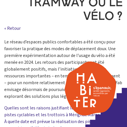
TRAMWAY OU LE
VÉLO ?
« Retour
Le réseau d’espaces publics confortables a été conçu pour
favoriser la pratique des modes de déplacement doux. Une
première expérimentation autour de l’usage du vélo a été
menée en 2024. Les retours des participants ont été
globalement positifs, mais l’initiative a mobilisé des
ressources importantes – en temps comme en financement
– pour un nombre relativement limité de participants. La Fab
envisage désormais de poursuivre cette démarche en
explorant des solutions plus légères et moins coûteuses.
Navigation
Quelles sont les raisons justifiant le choix du blanc pour les
pistes cyclables et les trottoirs à Mérignac Marne Soleil ?
de
À quelle date est prévue la réalisation des pistes cyclables