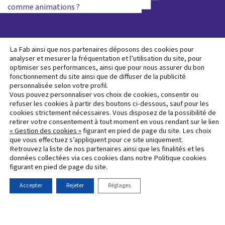
l’article
comme animations ?
L’opération d’aménagement Mérignac Soleil, plus
La Fab ainsi que nos partenaires déposons des cookies pour
grande opération de renaturation en France, est
analyser et mesurer la fréquentation et l’utilisation du site, pour
lauréate du programme national "Démonstrateurs de la
optimiser ses performances, ainsi que pour nous assurer du bon
fonctionnement du site ainsi que de diffuser de la publicité
Ville Durable", piloté par France 2030.
personnalisée selon votre profil.
Vous pouvez personnaliser vos choix de cookies, consentir ou
Protection
refuser les cookies à partir des boutons ci-dessous, sauf pour les
cookies strictement nécessaires. Vous disposez de la possibilité de
Mentions
des
Accueil
Contact
Newslette
retirer votre consentement à tout moment en vous rendant sur le lien
légales
données
« Gestion des cookies »
figurant en pied de page du site. Les choix
personnelles
que vous effectuez s’appliquent pour ce site uniquement.
Retrouvez la liste de nos partenaires ainsi que les finalités et les
données collectées via ces cookies dans notre Politique cookies
figurant en pied de page du site.
Accepter
Rejeter
Réglages