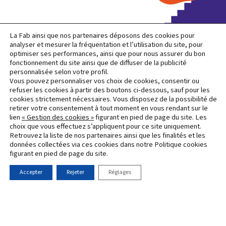
La Fab ainsi que nos partenaires déposons des cookies pour
analyser et mesurer la fréquentation et l’utilisation du site, pour
optimiser ses performances, ainsi que pour nous assurer du bon
L’opération d’aménagement Mérignac Soleil, plus
fonctionnement du site ainsi que de diffuser de la publicité
grande opération de renaturation en France, est
personnalisée selon votre profil.
lauréate du programme national "Démonstrateurs de la
Vous pouvez personnaliser vos choix de cookies, consentir ou
refuser les cookies à partir des boutons ci-dessous, sauf pour les
Ville Durable", piloté par France 2030.
cookies strictement nécessaires. Vous disposez de la possibilité de
retirer votre consentement à tout moment en vous rendant sur le
Protection
lien
« Gestion des cookies »
figurant en pied de page du site. Les
choix que vous effectuez s’appliquent pour ce site uniquement.
Mentions
des
Accueil
Contact
Newsletter
Retrouvez la liste de nos partenaires ainsi que les finalités et les
légales
données
données collectées via ces cookies dans notre Politique cookies
personnelles
figurant en pied de page du site.
Accepter
Rejeter
Réglages