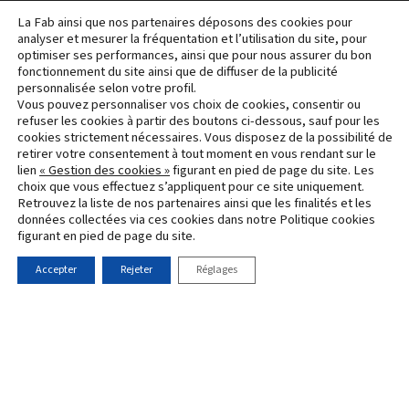
La Fab ainsi que nos partenaires déposons des cookies pour
analyser et mesurer la fréquentation et l’utilisation du site, pour
optimiser ses performances, ainsi que pour nous assurer du bon
fonctionnement du site ainsi que de diffuser de la publicité
L’opération d’aménagement Mérignac Soleil, plus
personnalisée selon votre profil.
grande opération de renaturation en France, est
Vous pouvez personnaliser vos choix de cookies, consentir ou
lauréate du programme national "Démonstrateurs de la
refuser les cookies à partir des boutons ci-dessous, sauf pour les
cookies strictement nécessaires. Vous disposez de la possibilité de
Ville Durable", piloté par France 2030.
retirer votre consentement à tout moment en vous rendant sur le
lien
« Gestion des cookies »
figurant en pied de page du site. Les
Protection
choix que vous effectuez s’appliquent pour ce site uniquement.
Mentions
des
Retrouvez la liste de nos partenaires ainsi que les finalités et les
Accueil
Contact
Newsletter
données collectées via ces cookies dans notre Politique cookies
légales
données
figurant en pied de page du site.
personnelles
Accepter
Rejeter
Réglages